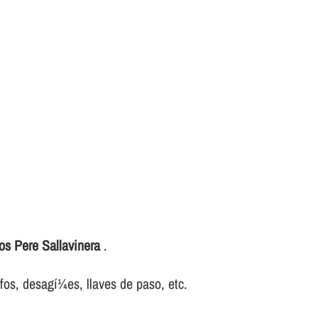
os Pere Sallavinera
.
ifos, desagí¼es, llaves de paso, etc.