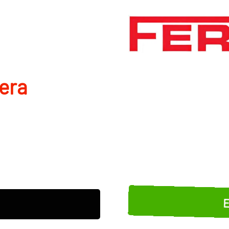
nera
E