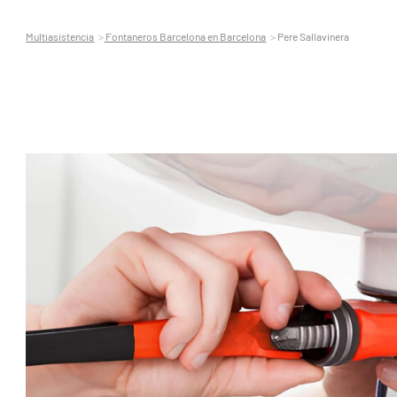
Multiasistencia
Fontaneros Barcelona en Barcelona
Pere Sallavinera