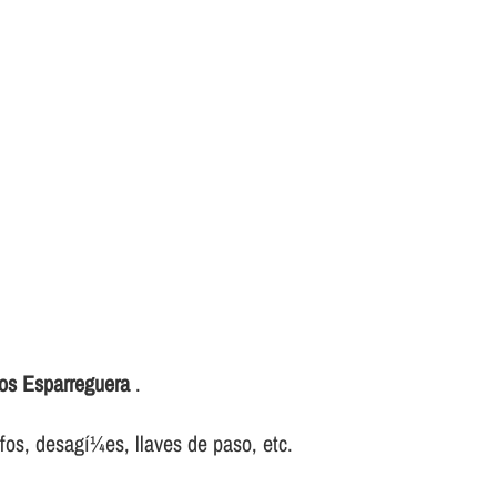
ros Esparreguera
.
ifos, desagí¼es, llaves de paso, etc.