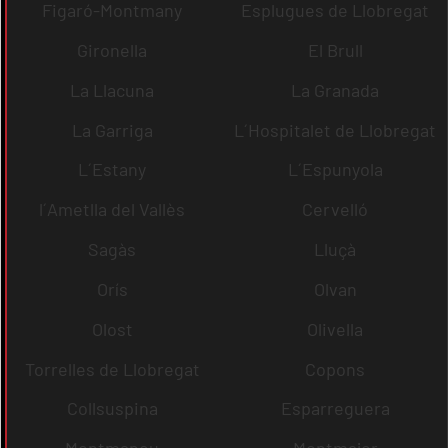
Figaró-Montmany
Esplugues de Llobregat
Gironella
El Brull
La Llacuna
La Granada
La Garriga
L´Hospitalet de Llobregat
L´Estany
L´Espunyola
l´Ametlla del Vallès
Cervelló
Sagàs
Lluçà
Orís
Olvan
Olost
Olivella
Torrelles de Llobregat
Copons
Collsuspina
Esparreguera