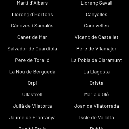
Martí d´Albars
Llorenç Savall
Llorenç d´Hortons
Canyelles
Cànoves i Samalús
Canovelles
Canet de Mar
Vicenç de Castellet
Salvador de Guardiola
Pere de Vilamajor
Pere de Torelló
La Pobla de Claramunt
La Nou de Berguedà
La Llagosta
Orpí
Oristà
Ullastrell
Maria d´Oló
Julià de Vilatorta
Joan de Vilatorrada
Jaume de Frontanyà
Iscle de Vallalta
Rupit i Pruit
Rubió