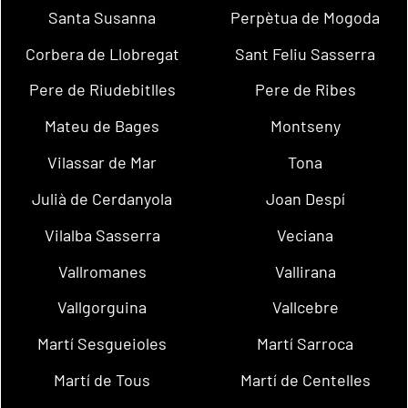
Santa Susanna
Perpètua de Mogoda
Corbera de Llobregat
Sant Feliu Sasserra
Pere de Riudebitlles
Pere de Ribes
Mateu de Bages
Montseny
Vilassar de Mar
Tona
Julià de Cerdanyola
Joan Despí
Vilalba Sasserra
Veciana
Vallromanes
Vallirana
Vallgorguina
Vallcebre
Martí Sesgueioles
Martí Sarroca
Martí de Tous
Martí de Centelles