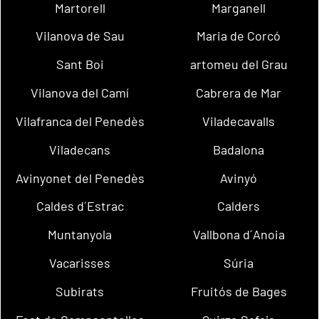
Martorell
Marganell
Vilanova de Sau
Maria de Corcó
Sant Boi
artomeu del Grau
Vilanova del Camí
Cabrera de Mar
Vilafranca del Penedès
Viladecavalls
Viladecans
Badalona
Avinyonet del Penedès
Avinyó
Caldes d´Estrac
Calders
Muntanyola
Vallbona d´Anoia
Vacarisses
Súria
Subirats
Fruitós de Bages