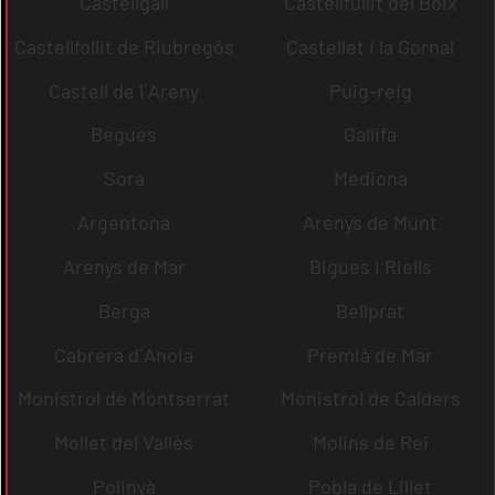
Castellgalí
Castellfullit del Boix
Castellfollit de Riubregós
Castellet i la Gornal
Castell de l´Areny
Puig-reig
Begues
Gallifa
Sora
Mediona
Argentona
Arenys de Munt
Arenys de Mar
Bigues i Riells
Berga
Bellprat
Cabrera d´Anoia
Premià de Mar
Monistrol de Montserrat
Monistrol de Calders
Mollet del Vallès
Molins de Rei
Polinyà
Pobla de Lillet