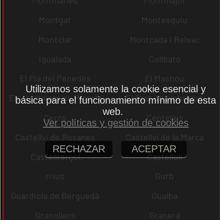
Montmaneu
Montmajor
Montgat
Montesquiu
Montclar
Montcada i Reixac
Igualada
Collbató
El Pla del Penedès
El Masnou
Utilizamos solamente la cookie esencial y
Els Hostalets de Pierola
El Prat de Llobregat
básica para el funcionamiento mínimo de esta
web.
Cercs
Centelles
Ver políticas y gestión de cookies
Castellví de Rosanes
Castellví de la Marca
RECHAZAR
ACEPTAR
Castellterçol
Castellolí
rrius
Gurb
Guardiola de Berguedà
Gualba
Granollers
Granera