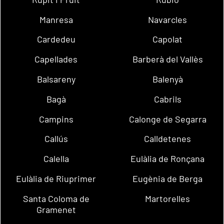
Manresa
Navarcles
Cardedeu
Capolat
Capellades
Barberà del Vallès
Balsareny
Balenyà
Bagà
Cabrils
Campins
Calonge de Segarra
Callús
Calldetenes
Calella
Eulàlia de Ronçana
Eulàlia de Riuprimer
Eugènia de Berga
Santa Coloma de
Martorelles
Gramenet