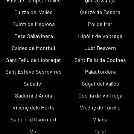
Fost de Campsentelles
Quirze Safaja
Quirze del Vallès
Quirze de Besora
Quintí de Mediona
Pol de Mar
Pere Sallavinera
Hipòlit de Voltregà
Caldes de Montbui
Just Desvern
Sant Feliu de Llobregat
Sant Feliu de Codines
Sant Esteve Sesrovires
Palautordera
Sabadell
Cugat del Vallès
Sadurní d´Anoia
Cecília de Voltregà
Vicenç dels Horts
Vicenç de Torelló
Sadurní d´Osormort
Vilada
Vic
Calaf