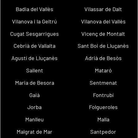
Badia del Vallès
Vilassar de Dalt
Vilanova i la Geltrú
Vilanova del Vallès
Cugat Sesgarrigues
Vicenç de Montalt
Cebrià de Vallalta
Sant Boi de Lluçanès
Agustí de Lluçanès
Adrià de Besòs
Sallent
Mataró
Maria de Besora
Sentmenat
Gaià
Fontrubí
Jorba
Folgueroles
Manlleu
Malla
Malgrat de Mar
Santpedor