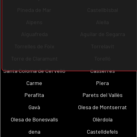
Pineda de Mar
Castellbisbal
Alpens
Alella
Aiguafreda
Aguilar de Segarra
Torrelles de Foix
Torrelavit
Torre de Claramunt
Torelló
Santa Coloma de Cervelló
Casserres
Carme
Piera
Perafita
Parets del Vallès
Gavà
Olesa de Montserrat
Olesa de Bonesvalls
Olèrdola
dena
Castelldefels