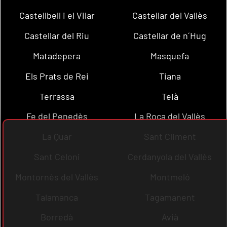
Castellbell i el Vilar
Castellar del Vallès
Castellar del Riu
Castellar de n´Hug
Matadepera
Masquefa
Els Prats de Rei
Tiana
Terrassa
Teià
Fe del Penedès
La Roca del Vallès
La Quar
Sant Climent
Sant Celoni
Cerdanyola del Vallès
Montornès del Vallès
Montmeló
Talamanca
Tagamanent
Borredà
Avià