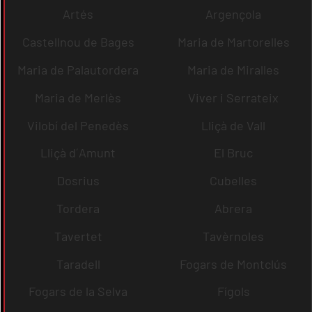
Artés
Argençola
Castellnou de Bages
Maria de Martorelles
Maria de Palautordera
Maria de Miralles
Maria de Merlès
Viver i Serrateix
Vilobí del Penedès
Lliçà de Vall
Lliçà d´Amunt
El Bruc
Dosrius
Cubelles
Tordera
Abrera
Tavertet
Tavèrnoles
Taradell
Fogars de Montclús
Fogars de la Selva
Fígols