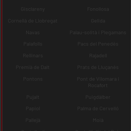
Gisclareny
Fonollosa
Cornellà de Llobregat
Gelida
Navas
Palau-solità i Plegamans
Palafolls
Pacs del Penedès
Rellinars
Rajadell
Premià de Dalt
Prats de Lluçanès
Pontons
Pont de Vilomara i
Rocafort
Pujalt
Puigdàlber
Papiol
Palma de Cervelló
Pallejà
Moià