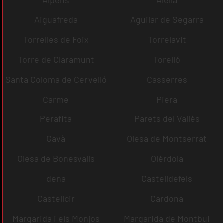
Aiguafreda
Aguilar de Segarra
Torrelles de Foix
Torrelavit
Torre de Claramunt
Torelló
Santa Coloma de Cervelló
Casserres
Carme
Piera
Perafita
Parets del Vallès
Gavà
Olesa de Montserrat
Olesa de Bonesvalls
Olèrdola
dena
Castelldefels
Castellcir
Cardona
Margarida i els Monjos
Margarida de Montbui