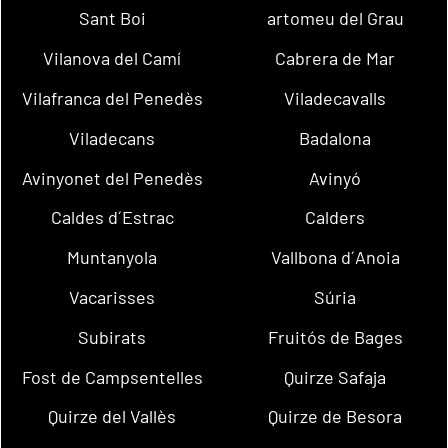
Sant Boi
artomeu del Grau
Vilanova del Camí
Cabrera de Mar
Vilafranca del Penedès
Viladecavalls
Viladecans
Badalona
Avinyonet del Penedès
Avinyó
Caldes d´Estrac
Calders
Muntanyola
Vallbona d´Anoia
Vacarisses
Súria
Subirats
Fruitós de Bages
Fost de Campsentelles
Quirze Safaja
Quirze del Vallès
Quirze de Besora