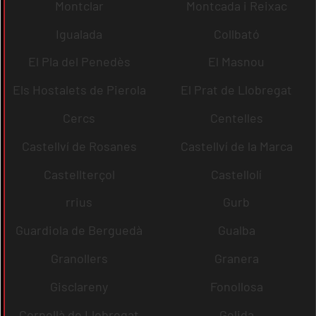
Montclar
Montcada i Reixac
Igualada
Collbató
El Pla del Penedès
El Masnou
Els Hostalets de Pierola
El Prat de Llobregat
Cercs
Centelles
Castellví de Rosanes
Castellví de la Marca
Castellterçol
Castellolí
rrius
Gurb
Guardiola de Berguedà
Gualba
Granollers
Granera
Gisclareny
Fonollosa
Cornellà de Llobregat
Gelida