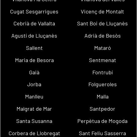
Cugat Sesgarrigues
Vicenç de Montalt
Cebrià de Vallalta
Sant Boi de Lluçanès
Agustí de Lluçanès
Adrià de Besòs
Sallent
Mataró
Maria de Besora
Sentmenat
Gaià
Fontrubí
Jorba
Folgueroles
Manlleu
Malla
Malgrat de Mar
Santpedor
Santa Susanna
Perpètua de Mogoda
Corbera de Llobregat
Sant Feliu Sasserra