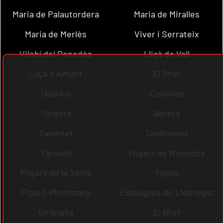
Maria de Palautordera
Maria de Miralles
Maria de Merlès
Viver i Serrateix
Vilobí del Penedès
Lliçà de Vall
Lliçà d´Amunt
El Bruc
Dosrius
Cubelles
Tordera
Abrera
Tavertet
Tavèrnoles
Taradell
Fogars de Montclús
Fogars de la Selva
Fígols
Figaró-Montmany
Esplugues de Llobregat
Gironella
El Brull