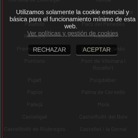
Navas
Palau-solità i Plegamans
Utilizamos solamente la cookie esencial y
básica para el funcionamiento mínimo de esta
Palafolls
Pacs del Penedès
web.
Ver políticas y gestión de cookies
Rellinars
Rajadell
Premià de Dalt
Prats de Lluçanès
RECHAZAR
ACEPTAR
Pontons
Pont de Vilomara i
Rocafort
Pujalt
Puigdàlber
Papiol
Palma de Cervelló
Pallejà
Moià
Castellgalí
Castellfullit del Boix
Castellfollit de Riubregós
Castellet i la Gornal