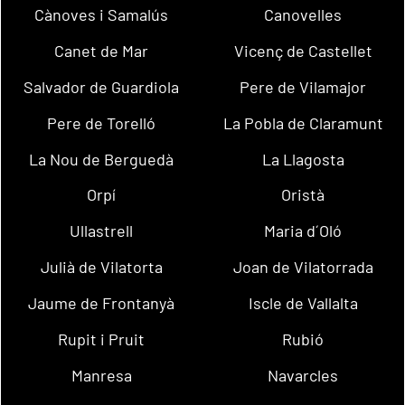
Cànoves i Samalús
Canovelles
Canet de Mar
Vicenç de Castellet
Salvador de Guardiola
Pere de Vilamajor
Pere de Torelló
La Pobla de Claramunt
La Nou de Berguedà
La Llagosta
Orpí
Oristà
Ullastrell
Maria d´Oló
Julià de Vilatorta
Joan de Vilatorrada
Jaume de Frontanyà
Iscle de Vallalta
Rupit i Pruit
Rubió
Manresa
Navarcles