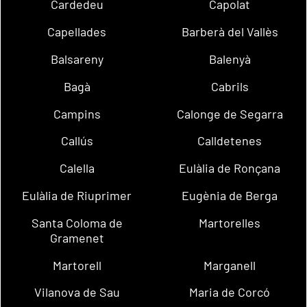
Cardedeu
Capolat
Capellades
Barberà del Vallès
Balsareny
Balenyà
Bagà
Cabrils
Campins
Calonge de Segarra
Callús
Calldetenes
Calella
Eulàlia de Ronçana
Eulàlia de Riuprimer
Eugènia de Berga
Santa Coloma de
Martorelles
Gramenet
Martorell
Marganell
Vilanova de Sau
Maria de Corcó