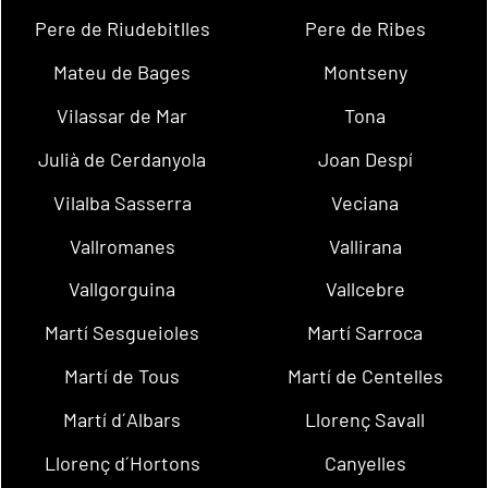
Pere de Riudebitlles
Pere de Ribes
Mateu de Bages
Montseny
Vilassar de Mar
Tona
Julià de Cerdanyola
Joan Despí
Vilalba Sasserra
Veciana
Vallromanes
Vallirana
Vallgorguina
Vallcebre
Martí Sesgueioles
Martí Sarroca
Martí de Tous
Martí de Centelles
Martí d´Albars
Llorenç Savall
Llorenç d´Hortons
Canyelles