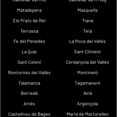
Matadepera
Masquefa
Els Prats de Rei
Tiana
Terrassa
Teià
Fe del Penedès
La Roca del Vallès
La Quar
Sant Climent
Sant Celoni
Cerdanyola del Vallès
Montornès del Vallès
Montmeló
Talamanca
Tagamanent
Borredà
Avià
Artés
Argençola
Castellnou de Bages
Maria de Martorelles