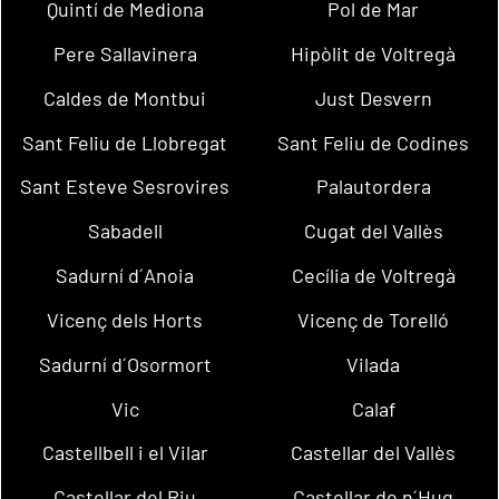
Quintí de Mediona
Pol de Mar
Pere Sallavinera
Hipòlit de Voltregà
Caldes de Montbui
Just Desvern
Sant Feliu de Llobregat
Sant Feliu de Codines
Sant Esteve Sesrovires
Palautordera
Sabadell
Cugat del Vallès
Sadurní d´Anoia
Cecília de Voltregà
Vicenç dels Horts
Vicenç de Torelló
Sadurní d´Osormort
Vilada
Vic
Calaf
Castellbell i el Vilar
Castellar del Vallès
Castellar del Riu
Castellar de n´Hug