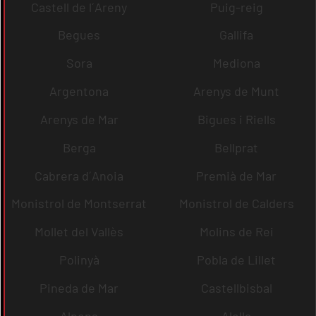
Castell de l´Areny
Puig-reig
Begues
Gallifa
Sora
Mediona
Argentona
Arenys de Munt
Arenys de Mar
Bigues i Riells
Berga
Bellprat
Cabrera d´Anoia
Premià de Mar
Monistrol de Montserrat
Monistrol de Calders
Mollet del Vallès
Molins de Rei
Polinyà
Pobla de Lillet
Pineda de Mar
Castellbisbal
Alpens
Alella