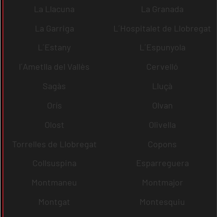
La Llacuna
La Granada
La Garriga
L´Hospitalet de Llobregat
L´Estany
L´Espunyola
l´Ametlla del Vallès
Cervelló
Sagàs
Lluçà
Orís
Olvan
Olost
Olivella
Torrelles de Llobregat
Copons
Collsuspina
Esparreguera
Montmaneu
Montmajor
Montgat
Montesquiu