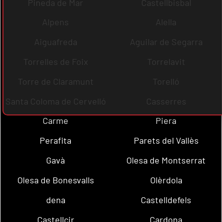
Pineda de Mar
Castellbisbal
Alpens
Alella
Aiguafreda
Aguilar de Segarra
Torrelles de Foix
Torrelavit
Torre de Claramunt
Torelló
Santa Coloma de Cervelló
Casserres
Carme
Piera
Perafita
Parets del Vallès
Gavà
Olesa de Montserrat
Olesa de Bonesvalls
Olèrdola
dena
Castelldefels
Castellcir
Cardona