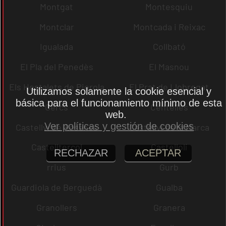
Montgat
Montesquiu
Montclar
Montcada i Reixac
Igualada
Collbató
El Pla del Penedès
El Masnou
Els Hostalets de Pierola
El Prat de Llobregat
Utilizamos solamente la cookie esencial y
básica para el funcionamiento mínimo de esta
Cercs
Centelles
web.
Ver políticas y gestión de cookies
Castellví de Rosanes
Castellví de la Marca
Castellterçol
Castellolí
RECHAZAR
ACEPTAR
rrius
Gurb
Guardiola de Berguedà
Gualba
Granollers
Granera