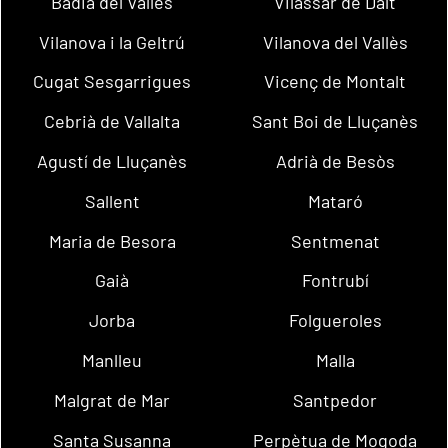
Badia del Vallès
Vilassar de Dalt
Vilanova i la Geltrú
Vilanova del Vallès
Cugat Sesgarrigues
Vicenç de Montalt
Cebrià de Vallalta
Sant Boi de Lluçanès
Agustí de Lluçanès
Adrià de Besòs
Sallent
Mataró
Maria de Besora
Sentmenat
Gaià
Fontrubí
Jorba
Folgueroles
Manlleu
Malla
Malgrat de Mar
Santpedor
Santa Susanna
Perpètua de Mogoda