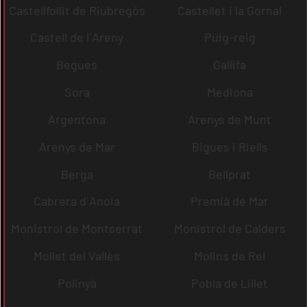
Castellfollit de Riubregós
Castellet i la Gornal
Castell de l´Areny
Puig-reig
Begues
Gallifa
Sora
Mediona
Argentona
Arenys de Munt
Arenys de Mar
Bigues i Riells
Berga
Bellprat
Cabrera d´Anoia
Premià de Mar
Monistrol de Montserrat
Monistrol de Calders
Mollet del Vallès
Molins de Rei
Polinyà
Pobla de Lillet