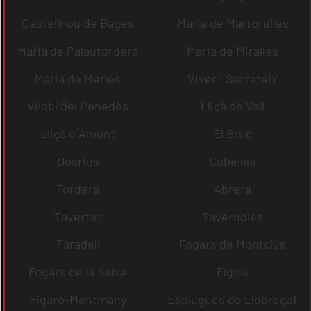
Castellnou de Bages
Maria de Martorelles
Maria de Palautordera
Maria de Miralles
Maria de Merlès
Viver i Serrateix
Vilobí del Penedès
Lliçà de Vall
Lliçà d´Amunt
El Bruc
Dosrius
Cubelles
Tordera
Abrera
Tavertet
Tavèrnoles
Taradell
Fogars de Montclús
Fogars de la Selva
Fígols
Figaró-Montmany
Esplugues de Llobregat