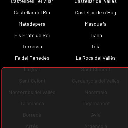
Castellbell i el Vilar
Castellar del Vallès
Castellar del Riu
Castellar de n´Hug
Matadepera
Masquefa
Els Prats de Rei
Tiana
Terrassa
Teià
Fe del Penedès
La Roca del Vallès
La Quar
Sant Climent
Sant Celoni
Cerdanyola del Vallès
Montornès del Vallès
Montmeló
Talamanca
Tagamanent
Borredà
Avià
Artés
Argençola