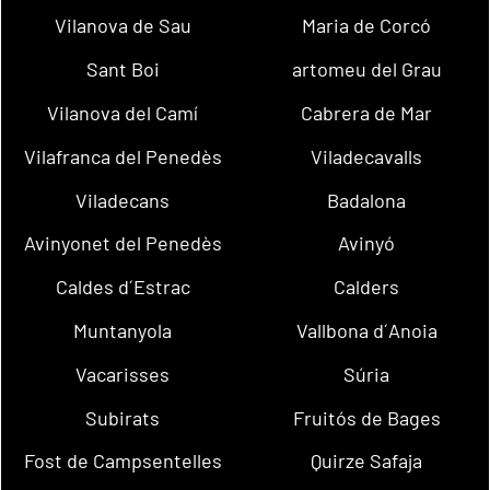
Vilanova de Sau
Maria de Corcó
Sant Boi
artomeu del Grau
Vilanova del Camí
Cabrera de Mar
Vilafranca del Penedès
Viladecavalls
Viladecans
Badalona
Avinyonet del Penedès
Avinyó
Caldes d´Estrac
Calders
Muntanyola
Vallbona d´Anoia
Vacarisses
Súria
Subirats
Fruitós de Bages
Fost de Campsentelles
Quirze Safaja