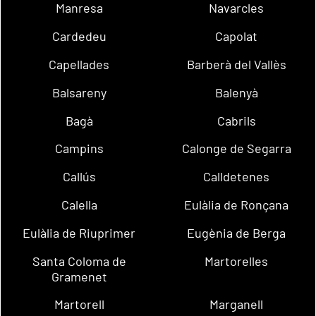
Manresa
Navarcles
Cardedeu
Capolat
Capellades
Barberà del Vallès
Balsareny
Balenyà
Bagà
Cabrils
Campins
Calonge de Segarra
Callús
Calldetenes
Calella
Eulàlia de Ronçana
Eulàlia de Riuprimer
Eugènia de Berga
Santa Coloma de
Martorelles
Gramenet
Martorell
Marganell