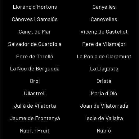
Llorenç d´Hortons
Canyelles
Cànoves i Samalús
Canovelles
Canet de Mar
Vicenç de Castellet
Salvador de Guardiola
Pere de Vilamajor
Pere de Torelló
La Pobla de Claramunt
La Nou de Berguedà
La Llagosta
Orpí
Oristà
Ullastrell
Maria d´Oló
Julià de Vilatorta
Joan de Vilatorrada
Jaume de Frontanyà
Iscle de Vallalta
Rupit i Pruit
Rubió