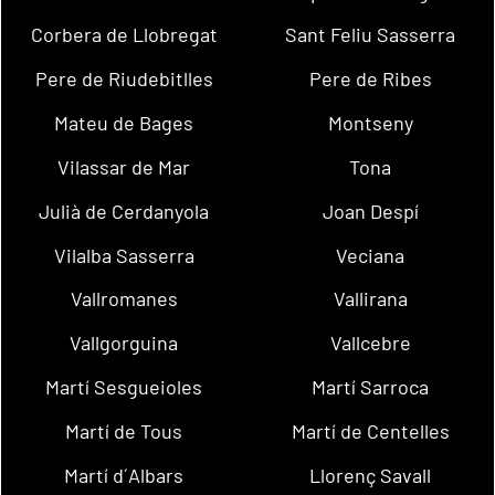
Corbera de Llobregat
Sant Feliu Sasserra
Pere de Riudebitlles
Pere de Ribes
Mateu de Bages
Montseny
Vilassar de Mar
Tona
Julià de Cerdanyola
Joan Despí
Vilalba Sasserra
Veciana
Vallromanes
Vallirana
Vallgorguina
Vallcebre
Martí Sesgueioles
Martí Sarroca
Martí de Tous
Martí de Centelles
Martí d´Albars
Llorenç Savall