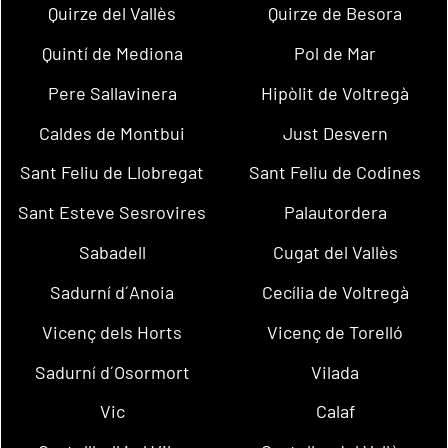
Quirze del Vallès
Quirze de Besora
Quintí de Mediona
Pol de Mar
Pere Sallavinera
Hipòlit de Voltregà
Caldes de Montbui
Just Desvern
Sant Feliu de Llobregat
Sant Feliu de Codines
Sant Esteve Sesrovires
Palautordera
Sabadell
Cugat del Vallès
Sadurní d´Anoia
Cecília de Voltregà
Vicenç dels Horts
Vicenç de Torelló
Sadurní d´Osormort
Vilada
Vic
Calaf