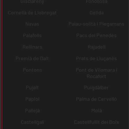
Gisclareny
Fonollosa
Cornellà de Llobregat
Gelida
Navas
Palau-solità i Plegamans
Palafolls
Pacs del Penedès
Rellinars
Rajadell
Premià de Dalt
Prats de Lluçanès
Pontons
Pont de Vilomara i
Rocafort
Pujalt
Puigdàlber
Papiol
Palma de Cervelló
Pallejà
Moià
Castellgalí
Castellfullit del Boix