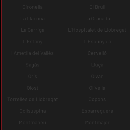
Gironella
El Brull
La Llacuna
La Granada
La Garriga
L´Hospitalet de Llobregat
L´Estany
L´Espunyola
l´Ametlla del Vallès
Cervelló
Sagàs
Lluçà
Orís
Olvan
Olost
Olivella
Torrelles de Llobregat
Copons
Collsuspina
Esparreguera
Montmaneu
Montmajor