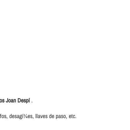
ros Joan Despí
.
ifos, desagí¼es, llaves de paso, etc.