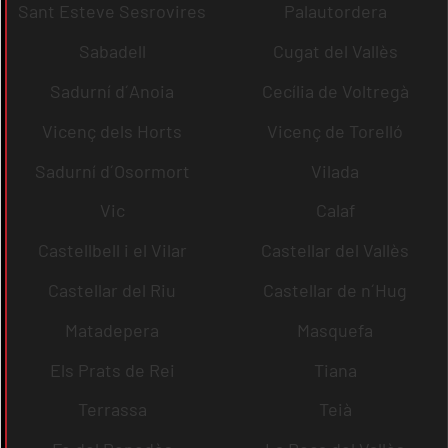
Sant Esteve Sesrovires
Palautordera
Sabadell
Cugat del Vallès
Sadurní d´Anoia
Cecília de Voltregà
Vicenç dels Horts
Vicenç de Torelló
Sadurní d´Osormort
Vilada
Vic
Calaf
Castellbell i el Vilar
Castellar del Vallès
Castellar del Riu
Castellar de n´Hug
Matadepera
Masquefa
Els Prats de Rei
Tiana
Terrassa
Teià