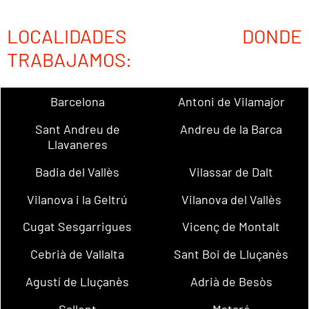
LOCALIDADES DONDE
TRABAJAMOS:
Barcelona
Antoni de Vilamajor
Sant Andreu de
Andreu de la Barca
Llavaneres
Badia del Vallès
Vilassar de Dalt
Vilanova i la Geltrú
Vilanova del Vallès
Cugat Sesgarrigues
Vicenç de Montalt
Cebrià de Vallalta
Sant Boi de Lluçanès
Agustí de Lluçanès
Adrià de Besòs
Sallent
Mataró