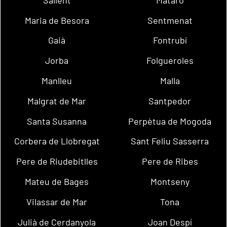
Maria de Besora
Sentmenat
Gaià
Fontrubí
Jorba
Folgueroles
Manlleu
Malla
Malgrat de Mar
Santpedor
Santa Susanna
Perpètua de Mogoda
Corbera de Llobregat
Sant Feliu Sasserra
Pere de Riudebitlles
Pere de Ribes
Mateu de Bages
Montseny
Vilassar de Mar
Tona
Julià de Cerdanyola
Joan Despí