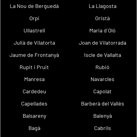
La Nou de Berguedà
La Llagosta
Orpí
Oristà
Ullastrell
Maria d´Oló
Julià de Vilatorta
Joan de Vilatorrada
Jaume de Frontanyà
Iscle de Vallalta
Rupit i Pruit
Rubió
Manresa
Navarcles
Cardedeu
Capolat
Capellades
Barberà del Vallès
Balsareny
Balenyà
Bagà
Cabrils