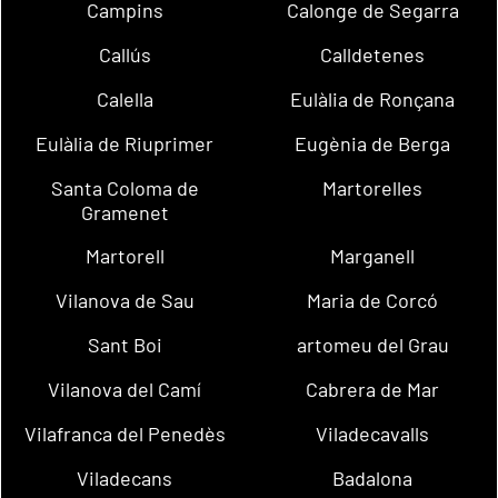
Campins
Calonge de Segarra
Callús
Calldetenes
Calella
Eulàlia de Ronçana
Eulàlia de Riuprimer
Eugènia de Berga
Santa Coloma de
Martorelles
Gramenet
Martorell
Marganell
Vilanova de Sau
Maria de Corcó
Sant Boi
artomeu del Grau
Vilanova del Camí
Cabrera de Mar
Vilafranca del Penedès
Viladecavalls
Viladecans
Badalona