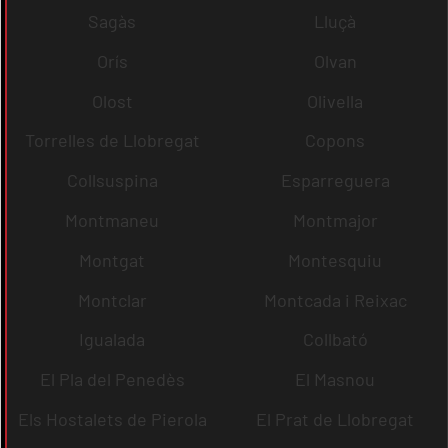
Sagàs
Lluçà
Orís
Olvan
Olost
Olivella
Torrelles de Llobregat
Copons
Collsuspina
Esparreguera
Montmaneu
Montmajor
Montgat
Montesquiu
Montclar
Montcada i Reixac
Igualada
Collbató
El Pla del Penedès
El Masnou
Els Hostalets de Pierola
El Prat de Llobregat