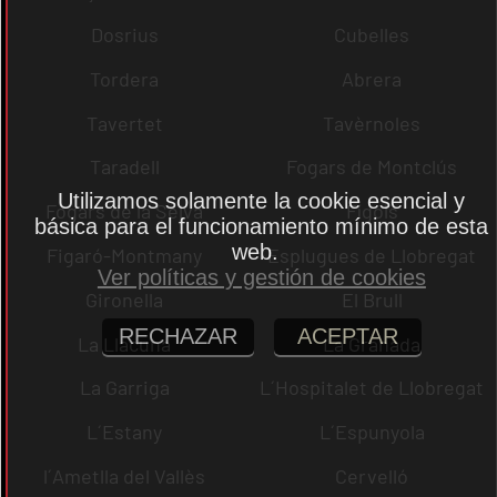
Dosrius
Cubelles
Tordera
Abrera
Tavertet
Tavèrnoles
Taradell
Fogars de Montclús
Utilizamos solamente la cookie esencial y
Fogars de la Selva
Fígols
básica para el funcionamiento mínimo de esta
web.
Figaró-Montmany
Esplugues de Llobregat
Ver políticas y gestión de cookies
Gironella
El Brull
RECHAZAR
ACEPTAR
La Llacuna
La Granada
La Garriga
L´Hospitalet de Llobregat
L´Estany
L´Espunyola
l´Ametlla del Vallès
Cervelló