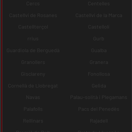
Cercs
Centelles
Castellví de Rosanes
Castellví de la Marca
Castellterçol
Castellolí
rrius
Gurb
Guardiola de Berguedà
Gualba
Granollers
Granera
Gisclareny
Fonollosa
Cornellà de Llobregat
Gelida
Navas
Palau-solità i Plegamans
Palafolls
Pacs del Penedès
Rellinars
Rajadell