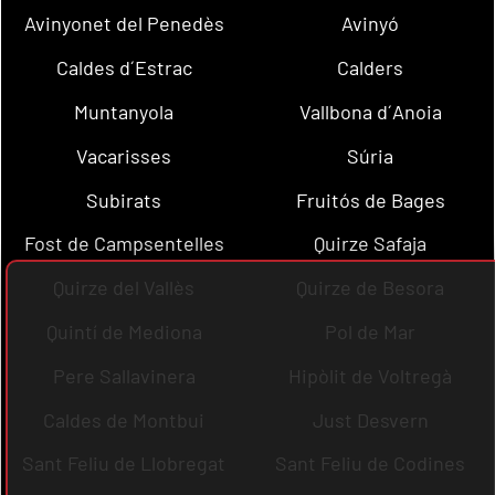
Avinyonet del Penedès
Avinyó
Caldes d´Estrac
Calders
Muntanyola
Vallbona d´Anoia
Vacarisses
Súria
Subirats
Fruitós de Bages
Fost de Campsentelles
Quirze Safaja
Quirze del Vallès
Quirze de Besora
Quintí de Mediona
Pol de Mar
Pere Sallavinera
Hipòlit de Voltregà
Caldes de Montbui
Just Desvern
Sant Feliu de Llobregat
Sant Feliu de Codines