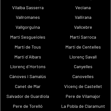
Vilalba Sasserra
Veciana
Vallromanes
Vallirana
Vallgorguina
Vallcebre
Martí Sesgueioles
Martí Sarroca
Martí de Tous
Martí de Centelles
Martí d´Albars
Llorenç Savall
Llorenç d´Hortons
Canyelles
Cànoves i Samalús
Canovelles
Canet de Mar
Vicenç de Castellet
Salvador de Guardiola
Pere de Vilamajor
Pere de Torelló
La Pobla de Claramunt