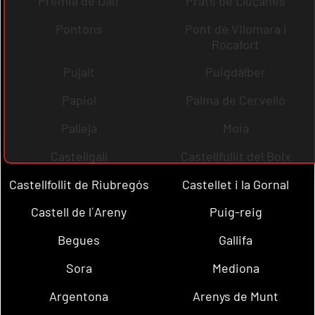
Premià de Dalt
Prats de Lluçanès
Pontons
Pont de Vilomara i
Rocafort
Pujalt
Puigdàlber
Papiol
Palma de Cervelló
Pallejà
Moià
Castellgalí
Castellfullit del Boix
Castellfollit de Riubregós
Castellet i la Gornal
Castell de l´Areny
Puig-reig
Begues
Gallifa
Sora
Mediona
Argentona
Arenys de Munt