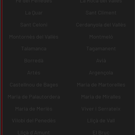
Fe del Penedès
La Roca del Vallès
La Quar
Sant Climent
Sant Celoni
Cerdanyola del Vallès
Montornès del Vallès
Montmeló
Talamanca
Tagamanent
Borredà
Avià
Artés
Argençola
Castellnou de Bages
Maria de Martorelles
Maria de Palautordera
Maria de Miralles
Maria de Merlès
Viver i Serrateix
Vilobí del Penedès
Lliçà de Vall
Lliçà d´Amunt
El Bruc