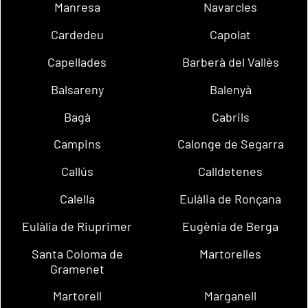
Manresa
Navarcles
Cardedeu
Capolat
Capellades
Barberà del Vallès
Balsareny
Balenyà
Bagà
Cabrils
Campins
Calonge de Segarra
Callús
Calldetenes
Calella
Eulàlia de Ronçana
Eulàlia de Riuprimer
Eugènia de Berga
Santa Coloma de
Martorelles
Gramenet
Martorell
Marganell