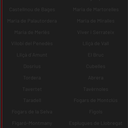
Castellnou de Bages
Maria de Martorelles
Maria de Palautordera
Maria de Miralles
Maria de Merlès
Viver i Serrateix
Vilobí del Penedès
Lliçà de Vall
Lliçà d´Amunt
El Bruc
Dosrius
Cubelles
Tordera
Abrera
Tavertet
Tavèrnoles
Taradell
Fogars de Montclús
Fogars de la Selva
Fígols
Figaró-Montmany
Esplugues de Llobregat