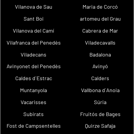
Vilanova de Sau
Maria de Corcó
Sant Boi
artomeu del Grau
Vilanova del Camí
Cabrera de Mar
Vilafranca del Penedès
Viladecavalls
Viladecans
Badalona
Avinyonet del Penedès
Avinyó
Caldes d´Estrac
Calders
Muntanyola
Vallbona d´Anoia
Vacarisses
Súria
Subirats
Fruitós de Bages
Fost de Campsentelles
Quirze Safaja