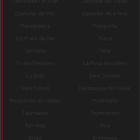
Castellbell i el Vilar
Castellar del Vallès
Castellar del Riu
Castellar de n´Hug
Matadepera
Masquefa
Els Prats de Rei
Tiana
Terrassa
Teià
Fe del Penedès
La Roca del Vallès
La Quar
Sant Climent
Sant Celoni
Cerdanyola del Vallès
Montornès del Vallès
Montmeló
Talamanca
Tagamanent
Borredà
Avià
Artés
Argençola