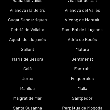
Badia del Vallès
Vilassar de Dalt
Vilanova i la Geltrú
Vilanova del Vallès
Cugat Sesgarrigues
Vicenç de Montalt
Cebrià de Vallalta
Sant Boi de Lluçanès
Agustí de Lluçanès
Adrià de Besòs
Sallent
Mataró
Maria de Besora
Sentmenat
Gaià
Fontrubí
Jorba
Folgueroles
Manlleu
Malla
Malgrat de Mar
Santpedor
Santa Susanna
Perpètua de Mogoda