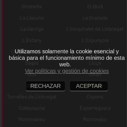
Gironella
El Brull
La Llacuna
La Granada
La Garriga
L´Hospitalet de Llobregat
L´Estany
L´Espunyola
l´Ametlla del Vallès
Cervelló
Utilizamos solamente la cookie esencial y
básica para el funcionamiento mínimo de esta
Sagàs
Lluçà
web.
Ver políticas y gestión de cookies
Orís
Olvan
Olost
Olivella
RECHAZAR
ACEPTAR
Torrelles de Llobregat
Copons
Collsuspina
Esparreguera
Montmaneu
Montmajor