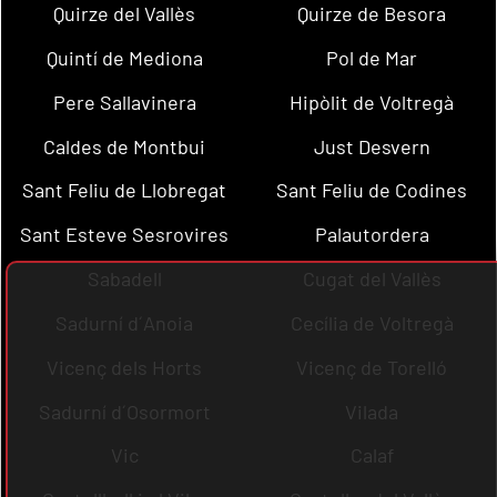
Quirze del Vallès
Quirze de Besora
Quintí de Mediona
Pol de Mar
Pere Sallavinera
Hipòlit de Voltregà
Caldes de Montbui
Just Desvern
Sant Feliu de Llobregat
Sant Feliu de Codines
Sant Esteve Sesrovires
Palautordera
Sabadell
Cugat del Vallès
Sadurní d´Anoia
Cecília de Voltregà
Vicenç dels Horts
Vicenç de Torelló
Sadurní d´Osormort
Vilada
Vic
Calaf