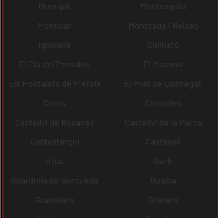
Montgat
Montesquiu
Montclar
Montcada i Reixac
Igualada
Collbató
El Pla del Penedès
El Masnou
Els Hostalets de Pierola
El Prat de Llobregat
Cercs
Centelles
Castellví de Rosanes
Castellví de la Marca
Castellterçol
Castellolí
rrius
Gurb
Guardiola de Berguedà
Gualba
Granollers
Granera