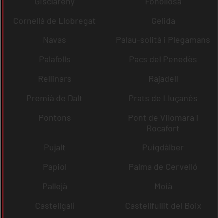
Gisclareny
Fonollosa
Cornellà de Llobregat
Gelida
Navas
Palau-solità i Plegamans
Palafolls
Pacs del Penedès
Rellinars
Rajadell
Premià de Dalt
Prats de Lluçanès
Pontons
Pont de Vilomara i
Rocafort
Pujalt
Puigdàlber
Papiol
Palma de Cervelló
Pallejà
Moià
Castellgalí
Castellfullit del Boix