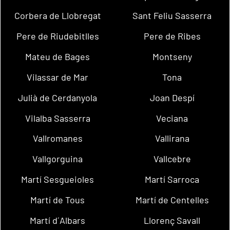
Corbera de Llobregat
Sant Feliu Sasserra
Pere de Riudebitlles
Pere de Ribes
Mateu de Bages
Montseny
Vilassar de Mar
Tona
Julià de Cerdanyola
Joan Despí
Vilalba Sasserra
Veciana
Vallromanes
Vallirana
Vallgorguina
Vallcebre
Martí Sesgueioles
Martí Sarroca
Martí de Tous
Martí de Centelles
Martí d´Albars
Llorenç Savall