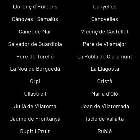
Llorenç d´Hortons
Canyelles
Cànoves i Samalús
Canovelles
Canet de Mar
Vicenç de Castellet
Salvador de Guardiola
Pere de Vilamajor
Pere de Torelló
La Pobla de Claramunt
La Nou de Berguedà
La Llagosta
Orpí
Oristà
Ullastrell
Maria d´Oló
Julià de Vilatorta
Joan de Vilatorrada
Jaume de Frontanyà
Iscle de Vallalta
Rupit i Pruit
Rubió