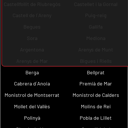
Castellfollit de Riubregós
Castellet i la Gornal
Castell de l´Areny
Puig-reig
Begues
Gallifa
Sora
Mediona
Argentona
Arenys de Munt
Arenys de Mar
Bigues i Riells
Berga
Bellprat
Cabrera d´Anoia
Premià de Mar
Monistrol de Montserrat
Monistrol de Calders
Mollet del Vallès
Molins de Rei
Polinyà
Pobla de Lillet