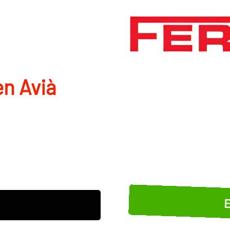
en Avià
E