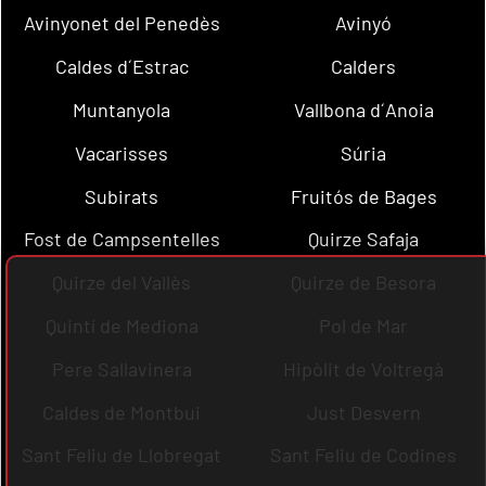
Avinyonet del Penedès
Avinyó
Caldes d´Estrac
Calders
Muntanyola
Vallbona d´Anoia
Vacarisses
Súria
Subirats
Fruitós de Bages
Fost de Campsentelles
Quirze Safaja
Quirze del Vallès
Quirze de Besora
Quintí de Mediona
Pol de Mar
Pere Sallavinera
Hipòlit de Voltregà
Caldes de Montbui
Just Desvern
Sant Feliu de Llobregat
Sant Feliu de Codines