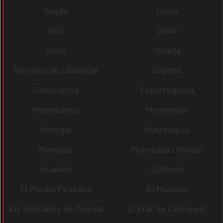
Sagàs
Lluçà
Orís
Olvan
Olost
Olivella
Torrelles de Llobregat
Copons
Collsuspina
Esparreguera
Montmaneu
Montmajor
Montgat
Montesquiu
Montclar
Montcada i Reixac
Igualada
Collbató
El Pla del Penedès
El Masnou
Els Hostalets de Pierola
El Prat de Llobregat