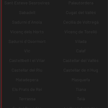
Sant Esteve Sesrovires
Palautordera
Sabadell
Cugat del Vallès
Sadurní d´Anoia
Cecília de Voltregà
Vicenç dels Horts
Vicenç de Torelló
Sadurní d´Osormort
Vilada
Vic
Calaf
Castellbell i el Vilar
Castellar del Vallès
Castellar del Riu
Castellar de n´Hug
Matadepera
Masquefa
Els Prats de Rei
Tiana
Terrassa
Teià