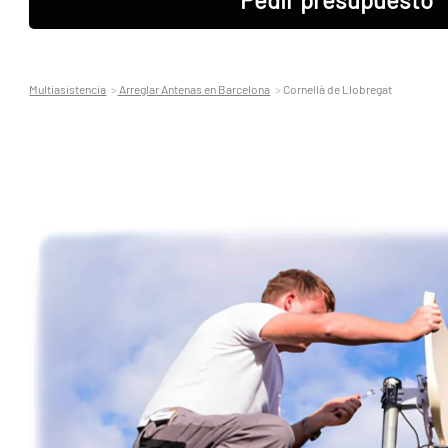
Multiasistencia
Arreglar Antenas en Barcelona
Cornellà de Llobregat