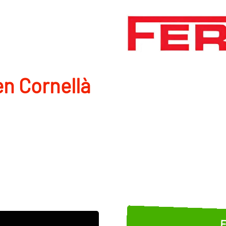
n Cornellà
E