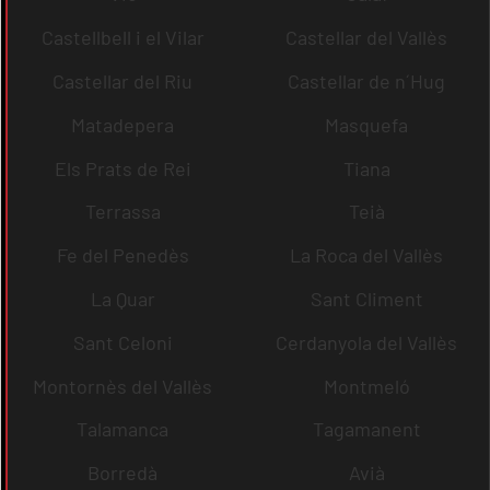
Castellbell i el Vilar
Castellar del Vallès
Castellar del Riu
Castellar de n´Hug
Matadepera
Masquefa
Els Prats de Rei
Tiana
Terrassa
Teià
Fe del Penedès
La Roca del Vallès
La Quar
Sant Climent
Sant Celoni
Cerdanyola del Vallès
Montornès del Vallès
Montmeló
Talamanca
Tagamanent
Borredà
Avià