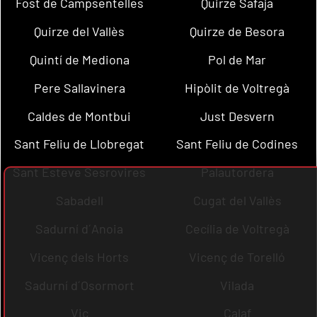
Fost de Campsentelles
Quirze Safaja
Quirze del Vallès
Quirze de Besora
Quintí de Mediona
Pol de Mar
Pere Sallavinera
Hipòlit de Voltregà
Caldes de Montbui
Just Desvern
Sant Feliu de Llobregat
Sant Feliu de Codines
Sant Esteve Sesrovires
Palautordera
Sabadell
Cugat del Vallès
Sadurní d´Anoia
Cecília de Voltregà
Vicenç dels Horts
Vicenç de Torelló
Sadurní d´Osormort
Vilada
Vic
Calaf