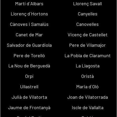
Martí d´Albars
Llorenç Savall
Llorenç d´Hortons
Canyelles
Cànoves i Samalús
Canovelles
Canet de Mar
Vicenç de Castellet
Salvador de Guardiola
Pere de Vilamajor
Pere de Torelló
La Pobla de Claramunt
La Nou de Berguedà
La Llagosta
Orpí
Oristà
Ullastrell
Maria d´Oló
Julià de Vilatorta
Joan de Vilatorrada
Jaume de Frontanyà
Iscle de Vallalta