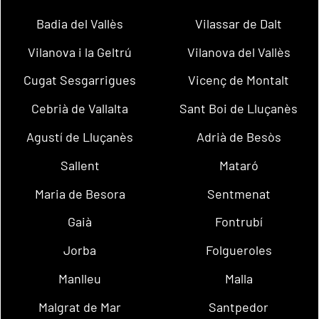
Badia del Vallès
Vilassar de Dalt
Vilanova i la Geltrú
Vilanova del Vallès
Cugat Sesgarrigues
Vicenç de Montalt
Cebrià de Vallalta
Sant Boi de Lluçanès
Agustí de Lluçanès
Adrià de Besòs
Sallent
Mataró
Maria de Besora
Sentmenat
Gaià
Fontrubí
Jorba
Folgueroles
Manlleu
Malla
Malgrat de Mar
Santpedor