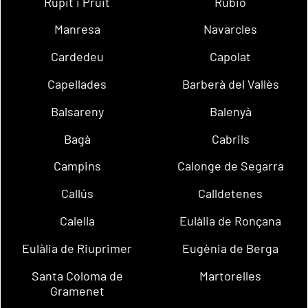
Rupit i Pruit
Rubió
Manresa
Navarcles
Cardedeu
Capolat
Capellades
Barberà del Vallès
Balsareny
Balenyà
Bagà
Cabrils
Campins
Calonge de Segarra
Callús
Calldetenes
Calella
Eulàlia de Ronçana
Eulàlia de Riuprimer
Eugènia de Berga
Santa Coloma de
Martorelles
Gramenet