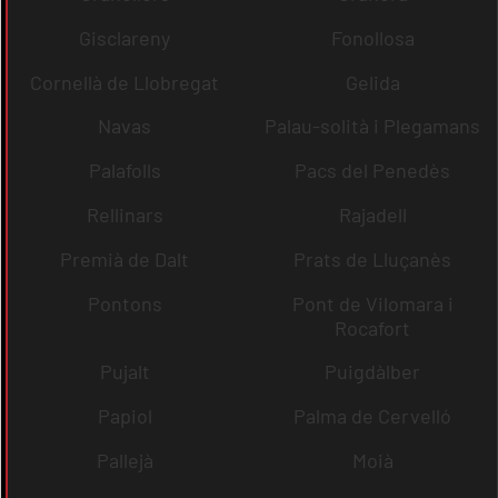
Gisclareny
Fonollosa
Cornellà de Llobregat
Gelida
Navas
Palau-solità i Plegamans
Palafolls
Pacs del Penedès
Rellinars
Rajadell
Premià de Dalt
Prats de Lluçanès
Pontons
Pont de Vilomara i
Rocafort
Pujalt
Puigdàlber
Papiol
Palma de Cervelló
Pallejà
Moià