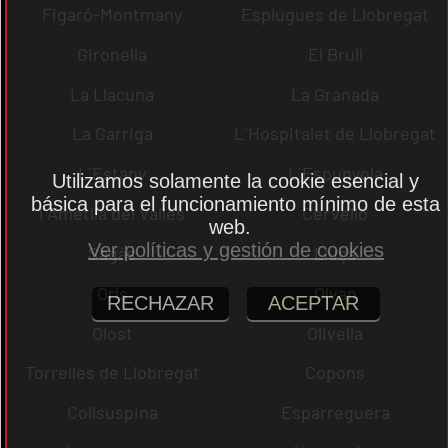
Figaró-Montmany
Esplugues de Llobregat
Gironella
El Brull
La Llacuna
La Granada
La Garriga
L´Hospitalet de Llobregat
L´Estany
L´Espunyola
Utilizamos solamente la cookie esencial y
básica para el funcionamiento mínimo de esta
l´Ametlla del Vallès
Cervelló
web.
Ver políticas y gestión de cookies
Sagàs
Lluçà
Orís
Olvan
RECHAZAR
ACEPTAR
Olost
Olivella
Torrelles de Llobregat
Copons
Collsuspina
Esparreguera