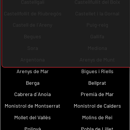
Castellgalí
Castellfullit del Boix
Castellfollit de Riubregós
Castellet i la Gornal
Castell de l´Areny
Puig-reig
Begues
Gallifa
Sora
Mediona
Argentona
Arenys de Munt
Arenys de Mar
Bigues i Riells
Berga
Bellprat
Cabrera d´Anoia
Premià de Mar
Monistrol de Montserrat
Monistrol de Calders
Mollet del Vallès
Molins de Rei
Polinyà
Pobla de Lillet