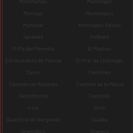
Montmaneu
Montmajor
Montgat
Montesquiu
Montclar
Montcada i Reixac
Igualada
Collbató
El Pla del Penedès
El Masnou
Els Hostalets de Pierola
El Prat de Llobregat
Cercs
Centelles
Castellví de Rosanes
Castellví de la Marca
Castellterçol
Castellolí
rrius
Gurb
Guardiola de Berguedà
Gualba
Granollers
Granera