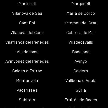
Martorell
Marganell
Vilanova de Sau
Maria de Corcó
Sant Boi
artomeu del Grau
Vilanova del Camí
Cabrera de Mar
Vilafranca del Penedès
Viladecavalls
Viladecans
Badalona
Avinyonet del Penedès
Avinyó
Caldes d´Estrac
Calders
Muntanyola
Vallbona d´Anoia
Vacarisses
Súria
Subirats
Fruitós de Bages