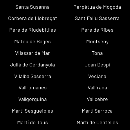
Santa Susanna
Perpètua de Mogoda
Corbera de Llobregat
Sant Feliu Sasserra
Pere de Riudebitlles
Pere de Ribes
Mateu de Bages
Montseny
Vilassar de Mar
Tona
Julià de Cerdanyola
Joan Despí
Vilalba Sasserra
Veciana
Vallromanes
Vallirana
Vallgorguina
Vallcebre
Martí Sesgueioles
Martí Sarroca
Martí de Tous
Martí de Centelles