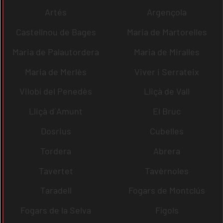
Artés
Argençola
Castellnou de Bages
Maria de Martorelles
Maria de Palautordera
Maria de Miralles
Maria de Merlès
Viver i Serrateix
Vilobí del Penedès
Lliçà de Vall
Lliçà d´Amunt
El Bruc
Dosrius
Cubelles
Tordera
Abrera
Tavertet
Tavèrnoles
Taradell
Fogars de Montclús
Fogars de la Selva
Fígols