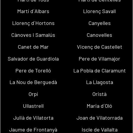
Martí d´Albars
Llorenç Savall
Llorenç d´Hortons
Canyelles
Cànoves i Samalús
Canovelles
Canet de Mar
Vicenç de Castellet
Salvador de Guardiola
Pere de Vilamajor
Pere de Torelló
La Pobla de Claramunt
La Nou de Berguedà
La Llagosta
Orpí
Oristà
Ullastrell
Maria d´Oló
Julià de Vilatorta
Joan de Vilatorrada
Jaume de Frontanyà
Iscle de Vallalta