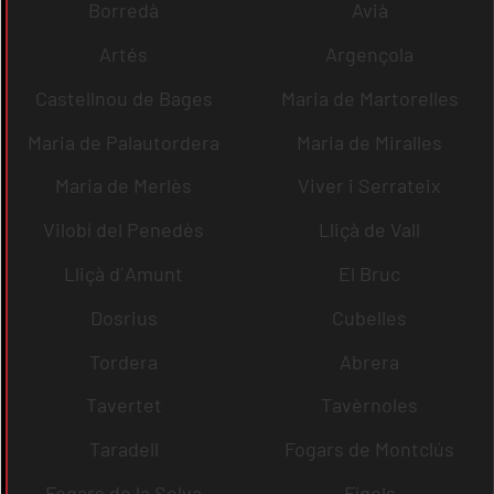
Borredà
Avià
Artés
Argençola
Castellnou de Bages
Maria de Martorelles
Maria de Palautordera
Maria de Miralles
Maria de Merlès
Viver i Serrateix
Vilobí del Penedès
Lliçà de Vall
Lliçà d´Amunt
El Bruc
Dosrius
Cubelles
Tordera
Abrera
Tavertet
Tavèrnoles
Taradell
Fogars de Montclús
Fogars de la Selva
Fígols