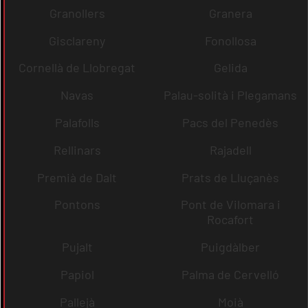
Granollers
Granera
Gisclareny
Fonollosa
Cornellà de Llobregat
Gelida
Navas
Palau-solità i Plegamans
Palafolls
Pacs del Penedès
Rellinars
Rajadell
Premià de Dalt
Prats de Lluçanès
Pontons
Pont de Vilomara i
Rocafort
Pujalt
Puigdàlber
Papiol
Palma de Cervelló
Pallejà
Moià