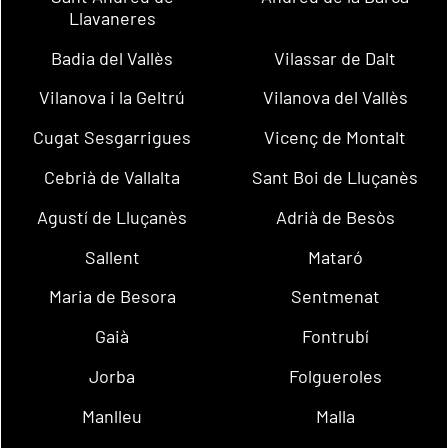
Llavaneres
Badia del Vallès
Vilassar de Dalt
Vilanova i la Geltrú
Vilanova del Vallès
Cugat Sesgarrigues
Vicenç de Montalt
Cebrià de Vallalta
Sant Boi de Lluçanès
Agustí de Lluçanès
Adrià de Besòs
Sallent
Mataró
Maria de Besora
Sentmenat
Gaià
Fontrubí
Jorba
Folgueroles
Manlleu
Malla