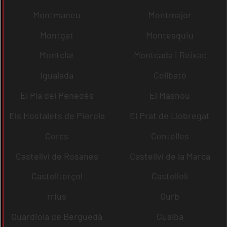
Montmaneu
Montmajor
Montgat
Montesquiu
Montclar
Montcada i Reixac
Igualada
Collbató
El Pla del Penedès
El Masnou
Els Hostalets de Pierola
El Prat de Llobregat
Cercs
Centelles
Castellví de Rosanes
Castellví de la Marca
Castellterçol
Castellolí
rrius
Gurb
Guardiola de Berguedà
Gualba