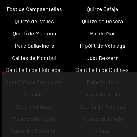
Fost de Campsentelles
Quirze Safaja
Quirze del Vallès
Quirze de Besora
Quintí de Mediona
Pol de Mar
Pere Sallavinera
Hipòlit de Voltregà
Caldes de Montbui
Just Desvern
Sant Feliu de Llobregat
Sant Feliu de Codines
Sant Esteve Sesrovires
Palautordera
Sabadell
Cugat del Vallès
Sadurní d´Anoia
Cecília de Voltregà
Vicenç dels Horts
Vicenç de Torelló
Sadurní d´Osormort
Vilada