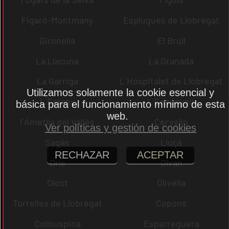
Figaró-Montmany
Esplugues de Llobregat
Gironella
El Brull
La Llacuna
La Granada
La Garriga
L´Hospitalet de Llobregat
Utilizamos solamente la cookie esencial y
L´Estany
L´Espunyola
básica para el funcionamiento mínimo de esta
web.
l´Ametlla del Vallès
Cervelló
Ver políticas y gestión de cookies
Sagàs
Lluçà
RECHAZAR
ACEPTAR
Orís
Olvan
Olost
Olivella
Torrelles de Llobregat
Copons
Collsuspina
Esparreguera