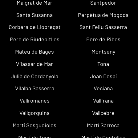
Malgrat de Mar
Santpedor
Santa Susanna
Perpètua de Mogoda
Corbera de Llobregat
Sant Feliu Sasserra
Pere de Riudebitlles
Pere de Ribes
Mateu de Bages
Montseny
Vilassar de Mar
Tona
Julià de Cerdanyola
Joan Despí
Vilalba Sasserra
Veciana
Vallromanes
Vallirana
Vallgorguina
Vallcebre
Martí Sesgueioles
Martí Sarroca
Martí de Tous
Martí de Centelles