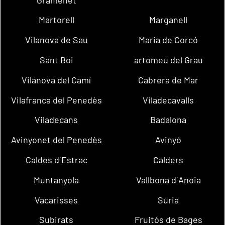
Martorell
Marganell
Vilanova de Sau
Maria de Corcó
Sant Boi
artomeu del Grau
Vilanova del Camí
Cabrera de Mar
Vilafranca del Penedès
Viladecavalls
Viladecans
Badalona
Avinyonet del Penedès
Avinyó
Caldes d´Estrac
Calders
Muntanyola
Vallbona d´Anoia
Vacarisses
Súria
Subirats
Fruitós de Bages