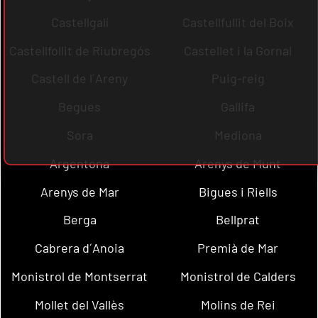
Castellgalí
Castellfullit del Boix
Castellfollit de Riubregós
Castellet i la Gornal
Castell de l´Areny
Puig-reig
Begues
Gallifa
Sora
Mediona
Argentona
Arenys de Munt
Arenys de Mar
Bigues i Riells
Berga
Bellprat
Cabrera d´Anoia
Premià de Mar
Monistrol de Montserrat
Monistrol de Calders
Mollet del Vallès
Molins de Rei