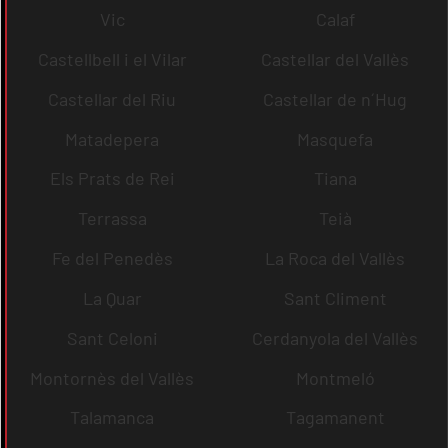
Vic
Calaf
Castellbell i el Vilar
Castellar del Vallès
Castellar del Riu
Castellar de n´Hug
Matadepera
Masquefa
Els Prats de Rei
Tiana
Terrassa
Teià
Fe del Penedès
La Roca del Vallès
La Quar
Sant Climent
Sant Celoni
Cerdanyola del Vallès
Montornès del Vallès
Montmeló
Talamanca
Tagamanent