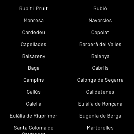
Rupit i Pruit
Rubió
Manresa
Navarcles
Cardedeu
Capolat
Capellades
Barberà del Vallès
Balsareny
Balenyà
Bagà
Cabrils
Campins
Calonge de Segarra
Callús
Calldetenes
Calella
Eulàlia de Ronçana
Eulàlia de Riuprimer
Eugènia de Berga
Santa Coloma de
Martorelles
Gramenet