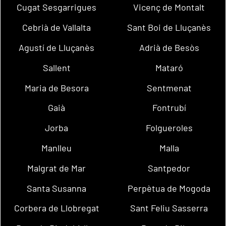
Cugat Sesgarrigues
Vicenç de Montalt
Cebrià de Vallalta
Sant Boi de Lluçanès
Agustí de Lluçanès
Adrià de Besòs
Sallent
Mataró
Maria de Besora
Sentmenat
Gaià
Fontrubí
Jorba
Folgueroles
Manlleu
Malla
Malgrat de Mar
Santpedor
Santa Susanna
Perpètua de Mogoda
Corbera de Llobregat
Sant Feliu Sasserra