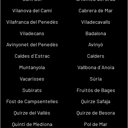
Vilanova del Camí
Cabrera de Mar
Vilafranca del Penedès
Viladecavalls
Viladecans
Badalona
Avinyonet del Penedès
Avinyó
Caldes d´Estrac
Calders
Muntanyola
Vallbona d´Anoia
Vacarisses
Súria
Subirats
Fruitós de Bages
Fost de Campsentelles
Quirze Safaja
Quirze del Vallès
Quirze de Besora
Quintí de Mediona
Pol de Mar