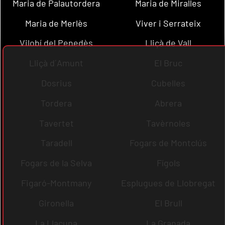
Maria de Palautordera
Maria de Miralles
Maria de Merlès
Viver i Serrateix
Vilobí del Penedès
Lliçà de Vall
Lliçà d´Amunt
El Bruc
Dosrius
Cubelles
Tordera
Abrera
Tavertet
Tavèrnoles
Taradell
Fogars de Montclús
Fogars de la Selva
Fígols
Figaró-Montmany
Esplugues de Llobregat
Gironella
El Brull
La Llacuna
La Granada