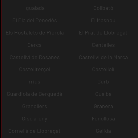
Igualada
Collbató
El Pla del Penedès
El Masnou
Els Hostalets de Pierola
El Prat de Llobregat
Cercs
Centelles
Castellví de Rosanes
Castellví de la Marca
Castellterçol
Castellolí
rrius
Gurb
Guardiola de Berguedà
Gualba
Granollers
Granera
Gisclareny
Fonollosa
Cornellà de Llobregat
Gelida