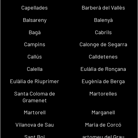
Capellades
Barberà del Vallès
Balsareny
Balenyà
Bagà
Cabrils
Campins
Calonge de Segarra
Callús
Calldetenes
Calella
Eulàlia de Ronçana
Eulàlia de Riuprimer
Eugènia de Berga
Santa Coloma de
Martorelles
Gramenet
Martorell
Marganell
Vilanova de Sau
Maria de Corcó
Sant Boi
artomeu del Grau