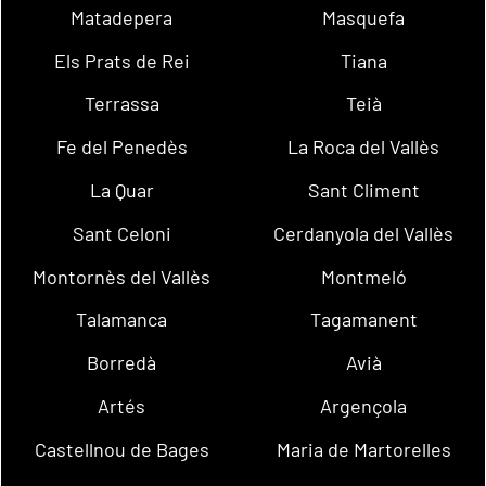
Matadepera
Masquefa
Els Prats de Rei
Tiana
Terrassa
Teià
Fe del Penedès
La Roca del Vallès
La Quar
Sant Climent
Sant Celoni
Cerdanyola del Vallès
Montornès del Vallès
Montmeló
Talamanca
Tagamanent
Borredà
Avià
Artés
Argençola
Castellnou de Bages
Maria de Martorelles