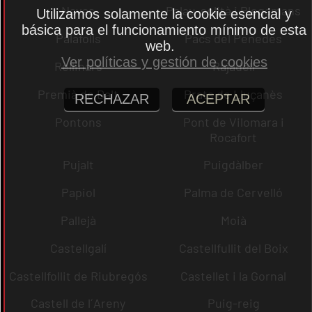
Navas
Palau-solità i Plegamans
Utilizamos solamente la cookie esencial y
básica para el funcionamiento mínimo de esta
Palafolls
Pacs del Penedès
web.
Ver políticas y gestión de cookies
Rellinars
Rajadell
Premià de Dalt
Prats de Lluçanès
RECHAZAR
ACEPTAR
Pontons
Pont de Vilomara i
Rocafort
Pujalt
Puigdàlber
Papiol
Palma de Cervelló
Pallejà
Moià
Castellgalí
Castellfullit del Boix
Castellfollit de Riubregós
Castellet i la Gornal
Castell de l´Areny
Puig-reig