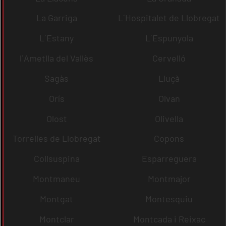
La Garriga
L´Hospitalet de Llobregat
L´Estany
L´Espunyola
l´Ametlla del Vallès
Cervelló
Sagàs
Lluçà
Orís
Olvan
Olost
Olivella
Torrelles de Llobregat
Copons
Collsuspina
Esparreguera
Montmaneu
Montmajor
Montgat
Montesquiu
Montclar
Montcada i Reixac