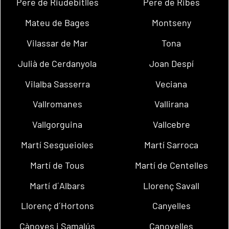
Pere de Riudebitlles
Pere de Ribes
Mateu de Bages
Montseny
Vilassar de Mar
Tona
Julià de Cerdanyola
Joan Despí
Vilalba Sasserra
Veciana
Vallromanes
Vallirana
Vallgorguina
Vallcebre
Martí Sesgueioles
Martí Sarroca
Martí de Tous
Martí de Centelles
Martí d´Albars
Llorenç Savall
Llorenç d´Hortons
Canyelles
Cànoves i Samalús
Canovelles