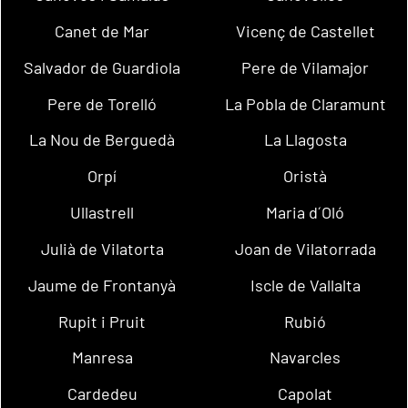
Canet de Mar
Vicenç de Castellet
Salvador de Guardiola
Pere de Vilamajor
Pere de Torelló
La Pobla de Claramunt
La Nou de Berguedà
La Llagosta
Orpí
Oristà
Ullastrell
Maria d´Oló
Julià de Vilatorta
Joan de Vilatorrada
Jaume de Frontanyà
Iscle de Vallalta
Rupit i Pruit
Rubió
Manresa
Navarcles
Cardedeu
Capolat