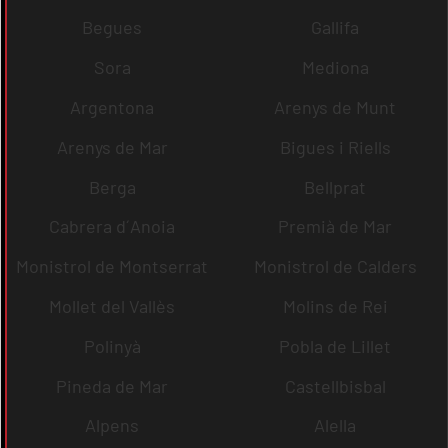
Begues
Gallifa
Sora
Mediona
Argentona
Arenys de Munt
Arenys de Mar
Bigues i Riells
Berga
Bellprat
Cabrera d´Anoia
Premià de Mar
Monistrol de Montserrat
Monistrol de Calders
Mollet del Vallès
Molins de Rei
Polinyà
Pobla de Lillet
Pineda de Mar
Castellbisbal
Alpens
Alella