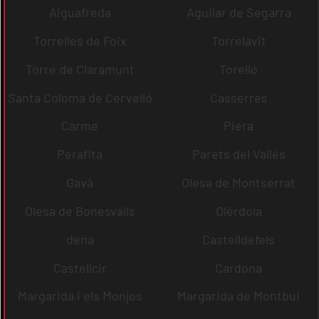
Aiguafreda
Aguilar de Segarra
Torrelles de Foix
Torrelavit
Torre de Claramunt
Torelló
Santa Coloma de Cervelló
Casserres
Carme
Piera
Perafita
Parets del Vallès
Gavà
Olesa de Montserrat
Olesa de Bonesvalls
Olèrdola
dena
Castelldefels
Castellcir
Cardona
Margarida i els Monjos
Margarida de Montbui