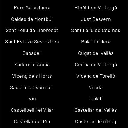
Pere Sallavinera
Hipòlit de Voltregà
Caldes de Montbui
Just Desvern
Sant Feliu de Llobregat
Sant Feliu de Codines
Sant Esteve Sesrovires
Palautordera
Sabadell
Cugat del Vallès
Sadurní d´Anoia
Cecília de Voltregà
Vicenç dels Horts
Vicenç de Torelló
Sadurní d´Osormort
Vilada
Vic
Calaf
Castellbell i el Vilar
Castellar del Vallès
Castellar del Riu
Castellar de n´Hug